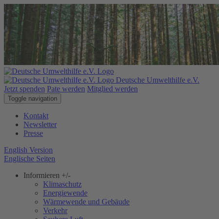
Deutsche Umwelthilfe e.V.
Jetzt spenden
Pate werden
Mitglied werden
Toggle navigation
Kontakt
Newsletter
Presse
English Version
Englische Seiten
Informieren
+/-
Klimaschutz
Energiewende
Wärmewende und Gebäude
Verkehr