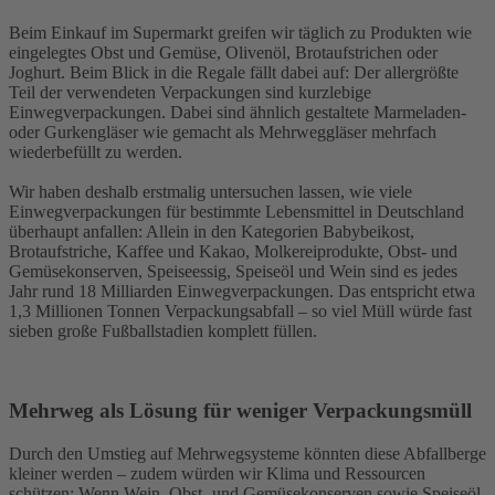
Beim Einkauf im Supermarkt greifen wir täglich zu Produkten wie
eingelegtes Obst und Gemüse, Olivenöl, Brotaufstrichen oder
Joghurt. Beim Blick in die Regale fällt dabei auf: Der allergrößte
Teil der verwendeten Verpackungen sind kurzlebige
Einwegverpackungen. Dabei sind ähnlich gestaltete Marmeladen-
oder Gurkengläser wie gemacht als Mehrweggläser mehrfach
wiederbefüllt zu werden.
Wir haben deshalb erstmalig untersuchen lassen, wie viele
Einwegverpackungen für bestimmte Lebensmittel in Deutschland
überhaupt anfallen: Allein in den Kategorien Babybeikost,
Brotaufstriche, Kaffee und Kakao, Molkereiprodukte, Obst- und
Gemüsekonserven, Speiseessig, Speiseöl und Wein sind es jedes
Jahr rund 18 Milliarden Einwegverpackungen. Das entspricht etwa
1,3 Millionen Tonnen Verpackungsabfall – so viel Müll würde fast
sieben große Fußballstadien komplett füllen.
Mehrweg als Lösung für weniger Verpackungsmüll
Durch den Umstieg auf Mehrwegsysteme könnten diese Abfallberge
kleiner werden – zudem würden wir Klima und Ressourcen
schützen: Wenn Wein, Obst- und Gemüsekonserven sowie Speiseöl