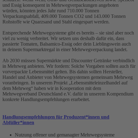
und Essig konsequent in Mehrwegverpackungen angeboten
würden, könnten jedes Jahr rund 710.000 Tonnen
Verpackungsabfall, 409.000 Tonnen CO2 und 143.000 Tonnen
Rohstoffe wie Quarzsand und Stahl eingespart werden.
Entsprechende Mehrwegsysteme gibt es bereits – sie sind aber noch
viel zu wenig verbreitet. Wir setzen uns deshalb dafür ein, dass
passierte Tomaten, Balsamico-Essig oder dein Lieblingswein auch
in deinem Supermarktregal in einer Mehrwegverpackung landet.
Ab 2030 müssen Supermärkte und Discounter Getränke verbindlich
in Mehrweg anbieten. Wir fordern: Solche Vorgaben sollten auch für
vorverpackte Lebensmittel gelten. Bis dahin sollten Hersteller,
Handel und Anbieter von Mehrwegsystemen gemeinsam Mehrweg
voranbringen. In unserem Projekt „Lebensmitteleinzelhandel auf
dem Mehrweg“ haben wir in Kooperation mit dem
Mehrwegverband Deutschland e.V. dafür in unserem Kompendium
konkrete Handlungsempfehlungen erarbeitet.
Handlungsempfehlungen für Produzent*innen und
Abfüller*innen
Nutzung offener und gemanagter Mehrwegsysteme