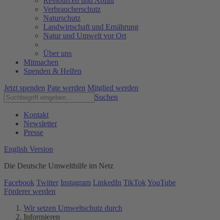
Ressourcen und Abfall
Verbraucherschutz
Naturschutz
Landwirtschaft und Ernährung
Natur und Umwelt vor Ort
Über uns
Mitmachen
Spenden & Helfen
Jetzt spenden
Pate werden
Mitglied werden
Suchen
Kontakt
Newsletter
Presse
English Version
Die Deutsche Umwelthilfe im Netz
Facebook
Twitter
Instagram
LinkedIn
TikTok
YouTube
Förderer werden
Wir setzen Umweltschutz durch
Informieren