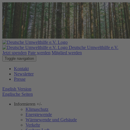
Deutsche Umwelthilfe e.V.
Jetzt spenden
Pate werden
Mitglied werden
Toggle navigation
Kontakt
Newsletter
Presse
English Version
Englische Seiten
Informieren
+/-
Klimaschutz
Energiewende
Wärmewende und Gebäude
Verkehr