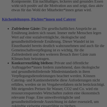
Komponente. Ein nachhaltiges, leckeres und gesundes Essen
wirkt sich positiv auf die Motivation aus und zeigt, dass aktiv
etwas für das Wohl der Mitarbeiter*innen getan wird.
Küchenleitungen, Pächter*innen und Caterer
Zufriedene Gäste:
Die gesellschaftlichen Ansprüche an
Ernährung ändern sich rasant. Immer mehr Menschen legen
Wert auf eine sozialverträgliche, ökologische und
gesundheitsfördernde Ernährung. Dieser Wandel ist im
Einzelhandel bereits deutlich wahrzunehmen und auch für die
Gemeinschaftsverpflegung ist es wichtig, für die
Zufriedenheit und den weiteren Besuch ihrer Gäste zum
Klimaschutz beizutragen.
Konkurrenzfähig bleiben:
Private und öffentliche
Auftraggeber*innen fordern zunehmend, dass ökologische
und gesundheitsfördernde Mindeststandards in ihren
Verpflegungsdienstleistungen beachtet werden. Können
Catering- und Kantinenbetriebe diese Anforderungen nicht
erfüllen, werden sie im Vergabeverfahren nicht berücksichtigt.
Mit steigenden Preisen für Wasser, CO2 und Co. wird ein
ressourcensparendes Wirtschaften zudem eine ökonomisch
relevante Frage. Eine umweltverträgliche und
gesundheitsfördernde Ausrichtung ist daher essenziell, um
zukünftig vielseitig einsatzfähig zu bleiben.