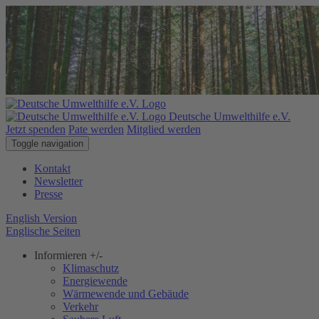
Deutsche Umwelthilfe e.V.
Jetzt spenden
Pate werden
Mitglied werden
Toggle navigation
Kontakt
Newsletter
Presse
English Version
Englische Seiten
Informieren
+/-
Klimaschutz
Energiewende
Wärmewende und Gebäude
Verkehr