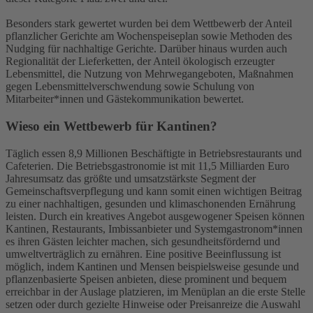
Besonders stark gewertet wurden bei dem Wettbewerb der Anteil
pflanzlicher Gerichte am Wochenspeiseplan sowie Methoden des
Nudging für nachhaltige Gerichte. Darüber hinaus wurden auch
Regionalität der Lieferketten, der Anteil ökologisch erzeugter
Lebensmittel, die Nutzung von Mehrwegangeboten, Maßnahmen
gegen Lebensmittelverschwendung sowie Schulung von
Mitarbeiter*innen und Gästekommunikation bewertet.
Wieso ein Wettbewerb für Kantinen?
Täglich essen 8,9 Millionen Beschäftigte in Betriebsrestaurants und
Cafeterien. Die Betriebsgastronomie ist mit 11,5 Milliarden Euro
Jahresumsatz das größte und umsatzstärkste Segment der
Gemeinschaftsverpflegung und kann somit einen wichtigen Beitrag
zu einer nachhaltigen, gesunden und klimaschonenden Ernährung
leisten. Durch ein kreatives Angebot ausgewogener Speisen können
Kantinen, Restaurants, Imbissanbieter und Systemgastronom*innen
es ihren Gästen leichter machen, sich gesundheitsfördernd und
umweltverträglich zu ernähren. Eine positive Beeinflussung ist
möglich, indem Kantinen und Mensen beispielsweise gesunde und
pflanzenbasierte Speisen anbieten, diese prominent und bequem
erreichbar in der Auslage platzieren, im Menüplan an die erste Stelle
setzen oder durch gezielte Hinweise oder Preisanreize die Auswahl