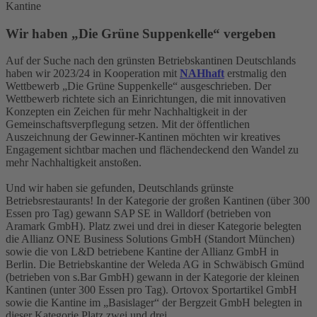
Kantine
Wir haben „Die Grüne Suppenkelle“ vergeben
Auf der Suche nach den grünsten Betriebskantinen Deutschlands
haben wir 2023/24 in Kooperation mit
NAHhaft
erstmalig den
Wettbewerb „Die Grüne Suppenkelle“ ausgeschrieben. Der
Wettbewerb richtete sich an Einrichtungen, die mit innovativen
Konzepten ein Zeichen für mehr Nachhaltigkeit in der
Gemeinschaftsverpflegung setzen. Mit der öffentlichen
Auszeichnung der Gewinner-Kantinen möchten wir kreatives
Engagement sichtbar machen und flächendeckend den Wandel zu
mehr Nachhaltigkeit anstoßen.
Und wir haben sie gefunden, Deutschlands grünste
Betriebsrestaurants! In der Kategorie der großen Kantinen (über 300
Essen pro Tag) gewann SAP SE in Walldorf (betrieben von
Aramark GmbH). Platz zwei und drei in dieser Kategorie belegten
die Allianz ONE Business Solutions GmbH (Standort München)
sowie die von L&D betriebene Kantine der Allianz GmbH in
Berlin. Die Betriebskantine der Weleda AG in Schwäbisch Gmünd
(betrieben von s.Bar GmbH) gewann in der Kategorie der kleinen
Kantinen (unter 300 Essen pro Tag). Ortovox Sportartikel GmbH
sowie die Kantine im „Basislager“ der Bergzeit GmbH belegten in
dieser Kategorie Platz zwei und drei.