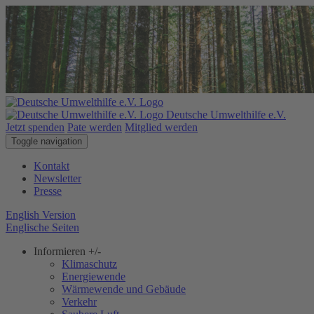
Deutsche Umwelthilfe e.V.
Jetzt spenden
Pate werden
Mitglied werden
Toggle navigation
Kontakt
Newsletter
Presse
English Version
Englische Seiten
Informieren
+/-
Klimaschutz
Energiewende
Wärmewende und Gebäude
Verkehr