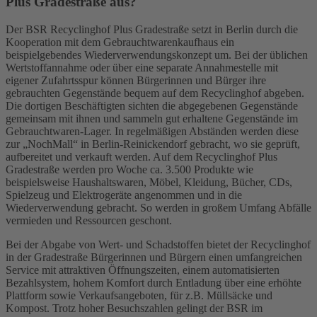
Plus Gradestraße aus?
Der BSR Recyclinghof Plus Gradestraße setzt in Berlin durch die
Kooperation mit dem Gebrauchtwarenkaufhaus ein
beispielgebendes Wiederverwendungskonzept um. Bei der üblichen
Wertstoffannahme oder über eine separate Annahmestelle mit
eigener Zufahrtsspur können Bürgerinnen und Bürger ihre
gebrauchten Gegenstände bequem auf dem Recyclinghof abgeben.
Die dortigen Beschäftigten sichten die abgegebenen Gegenstände
gemeinsam mit ihnen und sammeln gut erhaltene Gegenstände im
Gebrauchtwaren-Lager. In regelmäßigen Abständen werden diese
zur „NochMall“ in Berlin-Reinickendorf gebracht, wo sie geprüft,
aufbereitet und verkauft werden. Auf dem Recyclinghof Plus
Gradestraße werden pro Woche ca. 3.500 Produkte wie
beispielsweise Haushaltswaren, Möbel, Kleidung, Bücher, CDs,
Spielzeug und Elektrogeräte angenommen und in die
Wiederverwendung gebracht. So werden in großem Umfang Abfälle
vermieden und Ressourcen geschont.
Bei der Abgabe von Wert- und Schadstoffen bietet der Recyclinghof
in der Gradestraße Bürgerinnen und Bürgern einen umfangreichen
Service mit attraktiven Öffnungszeiten, einem automatisierten
Bezahlsystem, hohem Komfort durch Entladung über eine erhöhte
Plattform sowie Verkaufsangeboten, für z.B. Müllsäcke und
Kompost. Trotz hoher Besuchszahlen gelingt der BSR im