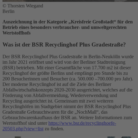
© Thorsten Wiegand
Berlin
Auszeichnung in der Kategorie „Kreisfreie Großstadt“ für den
Betrieb eines besonders verbraucher- und umweltgerechten
Wertstoffhofs
Was ist der BSR Recyclinghof Plus Gradestraße?
Der BSR Recyclinghof Plus Gradestraße in Berlin-Neukölln wurde
im Jahr 2021 eröffnet und wird von der Berliner Stadtreinigung
(BSR) betrieben. Mit einer Gesamtfläche von 17.700 m2 ist dieser
Recyclinghof der größte Berlins und empfängt pro Stunde bis zu
200 Besucherinnen und Besucher (ca. 500.000 –700.000 pro Jahr).
Der moderne Recyclinghof ist auf die Ziele des Berliner
Abfallwirtschaftskonzepts 2020-2030 ausgerichtet, welches auf die
Förderung von Abfallvermeidung, Wiederverwendung und
Recycling ausgerichtet ist. Gemeinsam mit zwei weiteren
Recyclinghöfen im Stadtgebiet nimmt der BSR Recyclinghof Plus
Gradestraße Gebrauchtwaren für die „NochMall“, das
Gebrauchtwarenkaufhaus der BSR an. Weitere Informationen zum
Wertstoffhof sind unter
https://www.bsr.de/recyclinghoefe-
20503.php?view=list
zu finden.