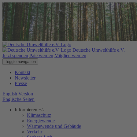
Deutsche Umwelthilfe e.V.
Jetzt spenden
Pate werden
Mitglied werden
Toggle navigation
Kontakt
Newsletter
Presse
English Version
Englische Seiten
Informieren
+/-
Klimaschutz
Energiewende
Wärmewende und Gebäude
Verkehr