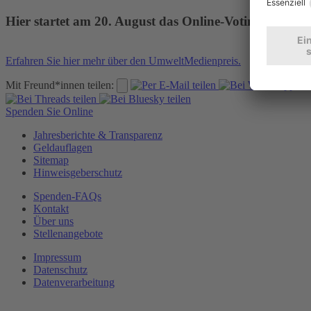
Hier startet am 20. August das Online-Voting für den
Erfahren Sie hier mehr über den UmweltMedienpreis.
Mit Freund*innen teilen:
Spenden Sie Online
Jahresberichte & Transparenz
Geldauflagen
Sitemap
Hinweisgeberschutz
Spenden-FAQs
Kontakt
Über uns
Stellenangebote
Impressum
Datenschutz
Datenverarbeitung