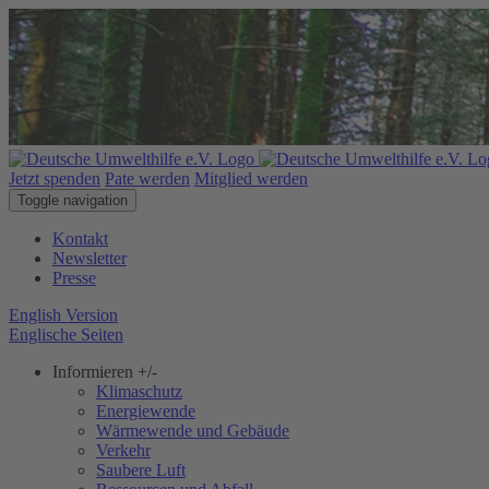
Jetzt spenden
Pate werden
Mitglied werden
Toggle navigation
Kontakt
Newsletter
Presse
English Version
Englische Seiten
Informieren
+/-
Klimaschutz
Energiewende
Wärmewende und Gebäude
Verkehr
Saubere Luft