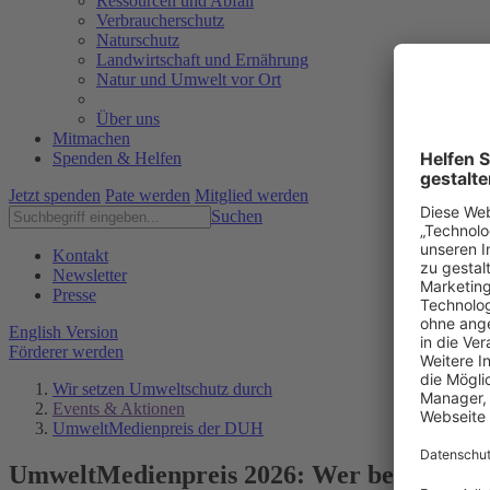
Ressourcen und Abfall
Verbraucherschutz
Naturschutz
Landwirtschaft und Ernährung
Natur und Umwelt vor Ort
Über uns
Mitmachen
Spenden & Helfen
Jetzt spenden
Pate werden
Mitglied werden
Suchen
Kontakt
Newsletter
Presse
English Version
Förderer werden
Wir setzen Umweltschutz durch
Events & Aktionen
UmweltMedienpreis der DUH
UmweltMedienpreis 2026: Wer bekommt d