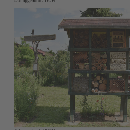
© Junggeburth / DUH