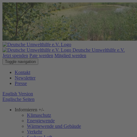
Deutsche Umwelthilfe e.V.
Jetzt spenden
Pate werden
Mitglied werden
Toggle navigation
Kontakt
Newsletter
Presse
English Version
Englische Seiten
Informieren
+/-
Klimaschutz
Energiewende
Wärmewende und Gebäude
Verkehr