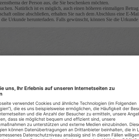
zensthema der Person aus, die Sie beschenken möchten.
uchen. Natürlich ist es möglich, auch einen höheren einmaligen Betrag
haft online abschließen, erhalten Sie nach dem Abschluss eine E-Ma
die Urkunde herunterladen. Falls gewünscht, können Sie die Urkunde 