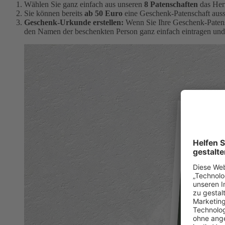
Wählen Sie ganz einfach aus unseren
8 Patenschaften
das Her
Sie können bereits
ab 50 Euro
eine Geschenk-Patenschaft auss
Geschenk-Urkunde erstellen:
Wenn Sie Ihre Geschenk-Patensc
den Namen der beschenkten Person ganz einfach eintragen und 