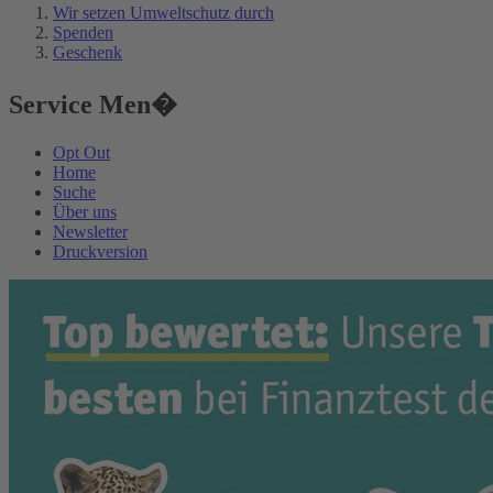
Wir setzen Umweltschutz durch
Spenden
Geschenk
Service Men�
Opt Out
Home
Suche
Über uns
Newsletter
Druckversion