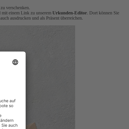
 zu verschenken.
il mit einem Link zu unserem
Urkunden-Editor
. Dort können Sie
auch ausdrucken und als Präsent überreichen.