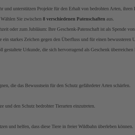
r und unterstützen Projekte für den Erhalt von bedrohten Arten, ihr
h. Wählen Sie zwischen
8 verschiedenen Patenschaften
aus.
zeit oder zum Jubiläum: Ihre Geschenk-Patenschaft ist als Spende von 
Sie ein starkes Zeichen gegen den Überfluss und für einen bewusstere
oll gestaltete Urkunde, die sich hervorragend als Geschenk überreichen l
gnen, die das Bewusstsein für den Schutz gefährdeter Arten schärfen.
e und den Schutz bedrohter Tierarten einzutreten.
zen und helfen, dass diese Tiere in freier Wildbahn überleben können.