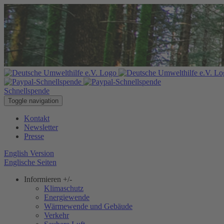
Schnellspende
Toggle navigation
Kontakt
Newsletter
Presse
English Version
Englische Seiten
Informieren
+/-
Klimaschutz
Energiewende
Wärmewende und Gebäude
Verkehr