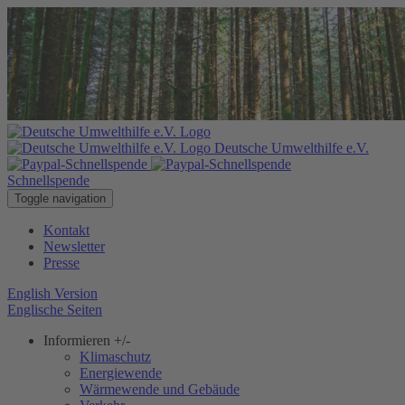
Deutsche Umwelthilfe e.V.
Schnellspende
Toggle navigation
Kontakt
Newsletter
Presse
English Version
Englische Seiten
Informieren
+/-
Klimaschutz
Energiewende
Wärmewende und Gebäude