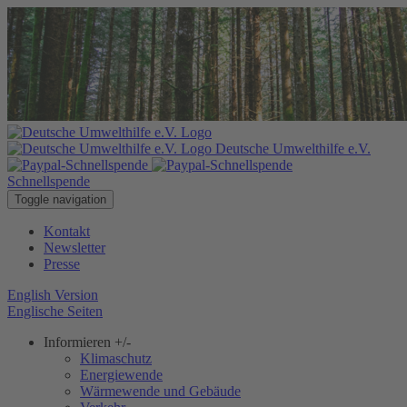
Deutsche Umwelthilfe e.V.
Schnellspende
Toggle navigation
Kontakt
Newsletter
Presse
English Version
Englische Seiten
Informieren
+/-
Klimaschutz
Energiewende
Wärmewende und Gebäude