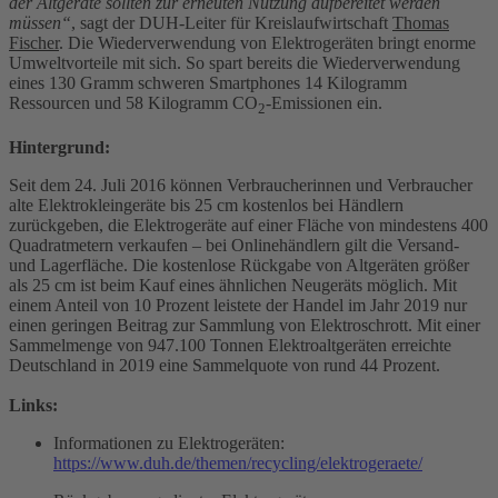
der Altgeräte sollten zur erneuten Nutzung aufbereitet werden
müssen“
, sagt der DUH-Leiter für Kreislaufwirtschaft
Thomas
Fischer
. Die Wiederverwendung von Elektrogeräten bringt enorme
Umweltvorteile mit sich. So spart bereits die Wiederverwendung
eines 130 Gramm schweren Smartphones 14 Kilogramm
Ressourcen und 58 Kilogramm CO
-Emissionen ein.
2
Hintergrund:
Seit dem 24. Juli 2016 können Verbraucherinnen und Verbraucher
alte Elektrokleingeräte bis 25 cm kostenlos bei Händlern
zurückgeben, die Elektrogeräte auf einer Fläche von mindestens 400
Quadratmetern verkaufen – bei Onlinehändlern gilt die Versand-
und Lagerfläche. Die kostenlose Rückgabe von Altgeräten größer
als 25 cm ist beim Kauf eines ähnlichen Neugeräts möglich. Mit
einem Anteil von 10 Prozent leistete der Handel im Jahr 2019 nur
einen geringen Beitrag zur Sammlung von Elektroschrott. Mit einer
Sammelmenge von 947.100 Tonnen Elektroaltgeräten erreichte
Deutschland in 2019 eine Sammelquote von rund 44 Prozent.
Links:
Informationen zu Elektrogeräten:
https://www.duh.de/themen/recycling/elektrogeraete/