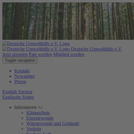
Deutsche Umwelthilfe e.V.
Jetzt spenden
Pate werden
Mitglied werden
Toggle navigation
Kontakt
Newsletter
Presse
English Version
Englische Seiten
Informieren
+/-
Klimaschutz
Energiewende
Wärmewende und Gebäude
Verkehr