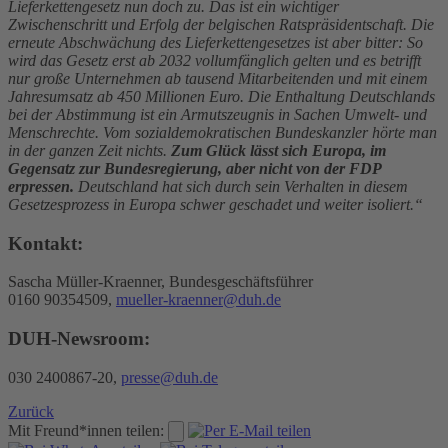
Lieferkettengesetz nun doch zu. Das ist ein wichtiger
Zwischenschritt und Erfolg der belgischen Ratspräsidentschaft. Die
erneute Abschwächung des Lieferkettengesetzes ist aber bitter: So
wird das Gesetz erst ab 2032 vollumfänglich gelten und es betrifft
nur große Unternehmen ab tausend Mitarbeitenden und mit einem
Jahresumsatz ab 450 Millionen Euro. Die Enthaltung Deutschlands
bei der Abstimmung ist ein Armutszeugnis in Sachen Umwelt- und
Menschrechte. Vom sozialdemokratischen Bundeskanzler hörte man
in der ganzen Zeit nichts.
Zum Glück lässt sich Europa, im
Gegensatz zur Bundesregierung, aber nicht von der FDP
erpressen.
Deutschland hat sich durch sein Verhalten in diesem
Gesetzesprozess in Europa schwer geschadet und weiter isoliert.“
Kontakt:
Sascha Müller-Kraenner, Bundesgeschäftsführer
0160 90354509,
mueller-kraenner@duh.de
DUH-Newsroom:
030 2400867-20,
presse@duh.de
Zurück
Mit Freund*innen teilen: