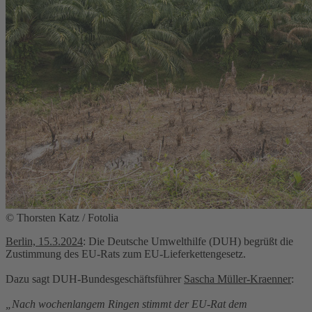
© Thorsten Katz / Fotolia
Berlin, 15.3.2024
: Die Deutsche Umwelthilfe (DUH) begrüßt die
Zustimmung des EU-Rats zum EU-Lieferkettengesetz.
Dazu sagt DUH-Bundesgeschäftsführer
Sascha Müller-Kraenner
:
„Nach wochenlangem Ringen stimmt der EU-Rat dem