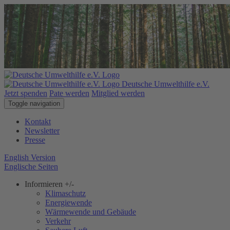
Deutsche Umwelthilfe e.V.
Jetzt spenden
Pate werden
Mitglied werden
Toggle navigation
Kontakt
Newsletter
Presse
English Version
Englische Seiten
Informieren
+/-
Klimaschutz
Energiewende
Wärmewende und Gebäude
Verkehr