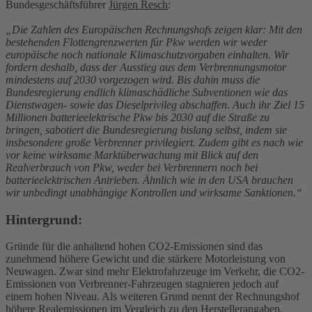
Bundesgeschäftsführer
Jürgen Resch
:
„Die Zahlen des Europäischen Rechnungshofs zeigen klar: Mit den
bestehenden Flottengrenzwerten für Pkw werden wir weder
europäische noch nationale Klimaschutzvorgaben einhalten. Wir
fordern deshalb, dass der Ausstieg aus dem Verbrennungsmotor
mindestens auf 2030 vorgezogen wird. Bis dahin muss die
Bundesregierung endlich klimaschädliche Subventionen wie das
Dienstwagen- sowie das Dieselprivileg abschaffen. Auch ihr Ziel 15
Millionen batterieelektrische Pkw bis 2030 auf die Straße zu
bringen, sabotiert die Bundesregierung bislang selbst, indem sie
insbesondere große Verbrenner privilegiert. Zudem gibt es nach wie
vor keine wirksame Marktüberwachung mit Blick auf den
Realverbrauch von Pkw, weder bei Verbrennern noch bei
batterieelektrischen Antrieben. Ähnlich wie in den USA brauchen
wir unbedingt unabhängige Kontrollen und wirksame Sanktionen.“
Hintergrund:
Gründe für die anhaltend hohen CO2-Emissionen sind das
zunehmend höhere Gewicht und die stärkere Motorleistung von
Neuwagen. Zwar sind mehr Elektrofahrzeuge im Verkehr, die CO2-
Emissionen von Verbrenner-Fahrzeugen stagnieren jedoch auf
einem hohen Niveau. Als weiteren Grund nennt der Rechnungshof
höhere Realemissionen im Vergleich zu den Herstellerangaben.