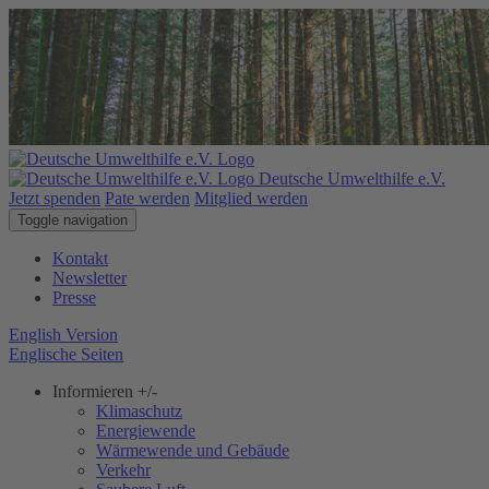
Deutsche Umwelthilfe e.V.
Jetzt spenden
Pate werden
Mitglied werden
Toggle navigation
Kontakt
Newsletter
Presse
English Version
Englische Seiten
Informieren
+/-
Klimaschutz
Energiewende
Wärmewende und Gebäude
Verkehr