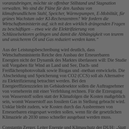
voranzubringen, möchte sie offenbar Stillstand und Stagnation
verwalten. Wo sind die Pläne für den Ausbau von
klimafreundlichem Stahl, Speicher, Wärmepumpen, E-Mobilität, für
grünes Wachstum oder KI-Rechenzentren? Wir fordern die
Wirtschaftsministerin auf, sich mit den wirklich drängenden Fragen
zu beschäftigen – etwa wie die Elektrifizierung von
Schlüsselsektoren gelingen und damit die Abhängigkeit von teurem
und unsicherem Öl und Gas reduziert werden kann.“
Aus der Leistungsbeschreibung wird deutlich, dass
Wirtschaftsministerin Reiche den Ausbau der Erneuerbaren
Energien nicht der Dynamik des Marktes überlassen will: Die Studie
soll Vorgaben für Wind an Land und See, Dach- und
Freiflächenphotovoltaik sowie Biogas und -methan entwickeln. Die
Abscheidung und Speicherung von CO2 (CCS) soll als Alternative
zu Elektrifizierung betrachtet werden. Bei den
Energieeffizienzzielen im Gebäudesektor sollen die Auftragnehmer
von vorneherein mit einer Verfehlung rechnen. Für die Erzeugung
von Wasserstoff sollen statt der Klimafolgen die Kosten maßgeblich
sein, womit Wasserstoff aus fossilem Gas in Stellung gebracht wird.
Unklar bleibt zudem, wie Kosten durch das Ausbremsen von
Erneuerbaren eingespart werden sollen, wenn für die gesetzlichen
Klimaziele ab 2030 umso schneller ausgebaut werden muss.
Constantin Zerger
, Leiter Energie und Klimaschutz der DUH: „
Statt