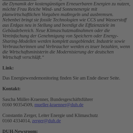
die Dynamik der kostengünstigen Erneuerbaren Energien zu nutzen,
möchte Frau Reiche Wind- und Sonnenenergie mit
planwirtschaftlichen Vorgaben maßregeln und ausbremsen.
Nebenbei bringt sie fossile Technologien wie CCS und Wasserstoff
aus Erdgas neu in Stellung und beerdigt die Effizienzziele im
Gebäudebereich. Neue Klimaschutzmaßnahmen oder die
Vereinfachung der Genehmigung von Speichern oder Energy-
Sharing-Modellen werden komplett ausgeblendet. Industrie sowie
Verbraucherinnen und Verbraucher werden es teuer bezahlen, wenn
die Wirtschaftsministerin die Modernisierung der deutschen
Wirtschaft verschläft
.
“
Link:
Das Energiewendemonitoring finden Sie am Ende dieser Seite.
Kontakt:
Sascha Müller-Kraenner, Bundesgeschäftsführer
0160 90354509,
mueller-kraenner@duh.de
Constantin Zerger, Leiter Energie und Klimaschutz
0160 4334014,
zerger@duh.de
DUH-Newsroom: