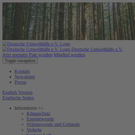
Deutsche Umwelthilfe e.V.
Jetzt spenden
Pate werden
Mitglied werden
Toggle navigation
Kontakt
Newsletter
Presse
English Version
Englische Seiten
Informieren
+/-
Klimaschutz
Energiewende
Wärmewende und Gebäude
Verkehr