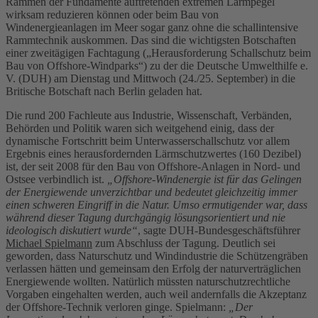
Rammen der Fundamente auftretenden extremen Lärmpegel
wirksam reduzieren können oder beim Bau von
Windenergieanlagen im Meer sogar ganz ohne die schallintensive
Rammtechnik auskommen. Das sind die wichtigsten Botschaften
einer zweitägigen Fachtagung („Herausforderung Schallschutz beim
Bau von Offshore-Windparks“) zu der die Deutsche Umwelthilfe e.
V. (DUH) am Dienstag und Mittwoch (24./25. September) in die
Britische Botschaft nach Berlin geladen hat.
Die rund 200 Fachleute aus Industrie, Wissenschaft, Verbänden,
Behörden und Politik waren sich weitgehend einig, dass der
dynamische Fortschritt beim Unterwasserschallschutz vor allem
Ergebnis eines herausfordernden Lärmschutzwertes (160 Dezibel)
ist, der seit 2008 für den Bau von Offshore-Anlagen in Nord- und
Ostsee verbindlich ist.
„Offshore-Windenergie ist für das Gelingen
der Energiewende unverzichtbar und bedeutet gleichzeitig immer
einen schweren Eingriff in die Natur. Umso ermutigender war, dass
während dieser Tagung durchgängig lösungsorientiert und nie
ideologisch diskutiert wurde“
, sagte DUH-Bundesgeschäftsführer
Michael Spielmann
zum Abschluss der Tagung. Deutlich sei
geworden, dass Naturschutz und Windindustrie die Schützengräben
verlassen hätten und gemeinsam den Erfolg der naturverträglichen
Energiewende wollten. Natürlich müssten naturschutzrechtliche
Vorgaben eingehalten werden, auch weil andernfalls die Akzeptanz
der Offshore-Technik verloren ginge. Spielmann:
„Der