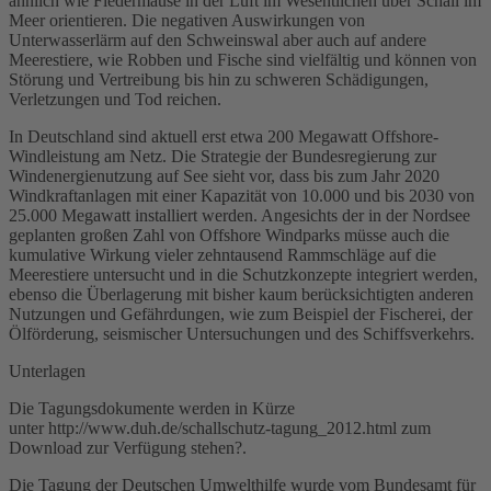
ähnlich wie Fledermäuse in der Luft im Wesentlichen über Schall im
Meer orientieren. Die negativen Auswirkungen von
Unterwasserlärm auf den Schweinswal aber auch auf andere
Meerestiere, wie Robben und Fische sind vielfältig und können von
Störung und Vertreibung bis hin zu schweren Schädigungen,
Verletzungen und Tod reichen.
In Deutschland sind aktuell erst etwa 200 Megawatt Offshore-
Windleistung am Netz. Die Strategie der Bundesregierung zur
Windenergienutzung auf See sieht vor, dass bis zum Jahr 2020
Windkraftanlagen mit einer Kapazität von 10.000 und bis 2030 von
25.000 Megawatt installiert werden. Angesichts der in der Nordsee
geplanten großen Zahl von Offshore Windparks müsse auch die
kumulative Wirkung vieler zehntausend Rammschläge auf die
Meerestiere untersucht und in die Schutzkonzepte integriert werden,
ebenso die Überlagerung mit bisher kaum berücksichtigten anderen
Nutzungen und Gefährdungen, wie zum Beispiel der Fischerei, der
Ölförderung, seismischer Untersuchungen und des Schiffsverkehrs.
Unterlagen
Die Tagungsdokumente werden in Kürze
unter http://www.duh.de/schallschutz-tagung_2012.html zum
Download zur Verfügung stehen?.
Die Tagung der Deutschen Umwelthilfe wurde vom Bundesamt für