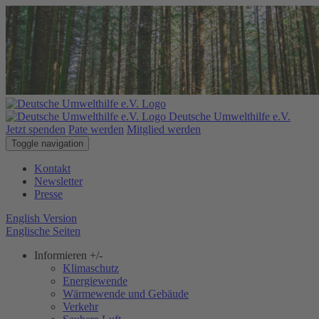
Deutsche Umwelthilfe e.V.
Jetzt spenden
Pate werden
Mitglied werden
Toggle navigation
Kontakt
Newsletter
Presse
English Version
Englische Seiten
Informieren
+/-
Klimaschutz
Energiewende
Wärmewende und Gebäude
Verkehr