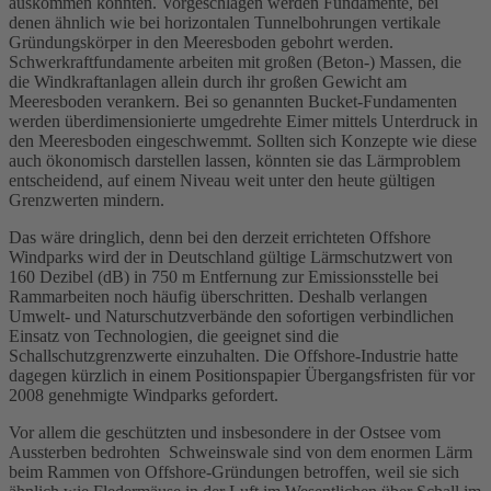
auskommen könnten. Vorgeschlagen werden Fundamente, bei
denen ähnlich wie bei horizontalen Tunnelbohrungen vertikale
Gründungskörper in den Meeresboden gebohrt werden.
Schwerkraftfundamente arbeiten mit großen (Beton-) Massen, die
die Windkraftanlagen allein durch ihr großen Gewicht am
Meeresboden verankern. Bei so genannten Bucket-Fundamenten
werden überdimensionierte umgedrehte Eimer mittels Unterdruck in
den Meeresboden eingeschwemmt. Sollten sich Konzepte wie diese
auch ökonomisch darstellen lassen, könnten sie das Lärmproblem
entscheidend, auf einem Niveau weit unter den heute gültigen
Grenzwerten mindern.
Das wäre dringlich, denn bei den derzeit errichteten Offshore
Windparks wird der in Deutschland gültige Lärmschutzwert von
160 Dezibel (dB) in 750 m Entfernung zur Emissionsstelle bei
Rammarbeiten noch häufig überschritten. Deshalb verlangen
Umwelt- und Naturschutzverbände den sofortigen verbindlichen
Einsatz von Technologien, die geeignet sind die
Schallschutzgrenzwerte einzuhalten. Die Offshore-Industrie hatte
dagegen kürzlich in einem Positionspapier Übergangsfristen für vor
2008 genehmigte Windparks gefordert.
Vor allem die geschützten und insbesondere in der Ostsee vom
Aussterben bedrohten Schweinswale sind von dem enormen Lärm
beim Rammen von Offshore-Gründungen betroffen, weil sie sich