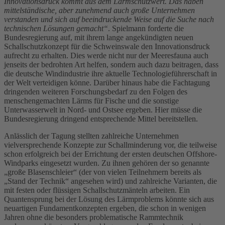
Innovationsdruck kommt aus dem Lärmschutzwert. Das haben
mittelständische, aber zunehmend auch große Unternehmen
verstanden und sich auf beeindruckende Weise auf die Suche nach
technischen Lösungen gemacht“
. Spielmann forderte die
Bundesregierung auf, mit ihrem lange angekündigten neuen
Schallschutzkonzept für die Schweinswale den Innovationsdruck
aufrecht zu erhalten. Dies werde nicht nur der Meeresfauna auch
jenseits der bedrohten Art helfen, sondern auch dazu beitragen, dass
die deutsche Windindustrie ihre aktuelle Technologieführerschaft in
der Welt verteidigen könne. Darüber hinaus habe die Fachtagung
dringenden weiteren Forschungsbedarf zu den Folgen des
menschengemachten Lärms für Fische und die sonstige
Unterwasserwelt in Nord- und Ostsee ergeben. Hier müsse die
Bundesregierung dringend entsprechende Mittel bereitstellen.
Anlässlich der Tagung stellten zahlreiche Unternehmen
vielversprechende Konzepte zur Schallminderung vor, die teilweise
schon erfolgreich bei der Errichtung der ersten deutschen Offshore-
Windparks eingesetzt wurden. Zu ihnen gehören der so genannte
„große Blasenschleier“ (der von vielen Teilnehmern bereits als
„Stand der Technik“ angesehen wird) und zahlreiche Varianten, die
mit festen oder flüssigen Schallschutzmänteln arbeiten. Ein
Quantensprung bei der Lösung des Lärmproblems könnte sich aus
neuartigen Fundamentkonzepten ergeben, die schon in wenigen
Jahren ohne die besonders problematische Rammtechnik