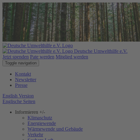
Deutsche Umwelthilfe e.V.
Jetzt spenden
Pate werden
Mitglied werden
Toggle navigation
Kontakt
Newsletter
Presse
English Version
Englische Seiten
Informieren
+/-
Klimaschutz
Energiewende
Wärmewende und Gebäude
Verkehr