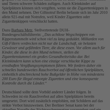
und Tieren schwere Schäden zufügen. Auch Kleinkinder auf
Spielplätzen können sich vergiften, wenn sie die Zigarettenkippen in
den Mund nehmen. Der Giftnotruf Berlin befasste sich im Jahr 2010
allein 921-mal mit Notrufen, weil Kinder Zigaretten oder
Zigarettenkippen verschluckt hatten.
Dazu
Barbara Metz
, Stellvertretende DUH-
Bundesgeschäftsführerin:
„Das achtlose Wegschnippen von
Kippenstummeln wird schon viel zu lang geduldet. Milliarden von
Gift-Filtern verdrecken nicht nur die Landschaft, sie belasten
Gewässer und gefährden Tiere, die diese essen. Vor allem auch für
Kinder, die diese in den Mund nehmen, stellen die
Zigarettenstummel ein großes Gesundheitsrisiko dar. Bei
Kleinkindern kann schon eine einzige verschluckte Kippe zu
ernsthaften Vergiftungssymptomen führen. Wir fordern daher ein
schnelles bundesweites Rauchverbot auf öffentlichen Spielplätzen,
einheitlich abschreckend hohe Bußgelder in Höhe von mindestens
200 Euro für illegal entsorgte Zigaretten und eine konsequente
Kontrolle durch die Länder.“
Deutschland sollte dem Vorbild anderer Länder folgen. In
Schweden ist ein Rauchverbot auf allen Spielplätzen bereits
umgesetzt. Dort wird zusätzlich empfohlen, mit Schildern auf das
strikte Verbot hinzuweisen. Der Berliner Senat kann bei der
aktuellen Novelle des Nichtrauchergesetzes vorangehen und ein