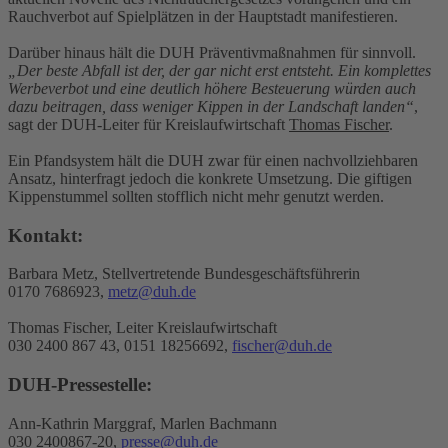
Rauchverbot auf Spielplätzen in der Hauptstadt manifestieren.
Darüber hinaus hält die DUH Präventivmaßnahmen für sinnvoll.
„Der beste Abfall ist der, der gar nicht erst entsteht. Ein komplettes
Werbeverbot und eine deutlich höhere Besteuerung würden auch
dazu beitragen, dass weniger Kippen in der Landschaft landen“
,
sagt der DUH-Leiter für Kreislaufwirtschaft
Thomas Fischer
.
Ein Pfandsystem hält die DUH zwar für einen nachvollziehbaren
Ansatz, hinterfragt jedoch die konkrete Umsetzung. Die giftigen
Kippenstummel sollten stofflich nicht mehr genutzt werden.
Kontakt:
Barbara Metz, Stellvertretende Bundesgeschäftsführerin
0170 7686923,
metz@duh.de
Thomas Fischer, Leiter Kreislaufwirtschaft
030 2400 867 43, 0151 18256692,
fischer@duh.de
DUH-Pressestelle:
Ann-Kathrin Marggraf, Marlen Bachmann
030 2400867-20,
presse@duh.de