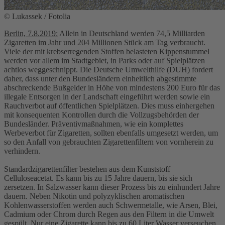
© Lukassek / Fotolia
Berlin, 7.8.2019:
Allein in Deutschland werden 74,5 Milliarden
Zigaretten im Jahr und 204 Millionen Stück am Tag verbraucht.
Viele der mit krebserregenden Stoffen belasteten Kippenstummel
werden vor allem im Stadtgebiet, in Parks oder auf Spielplätzen
achtlos weggeschnippt. Die Deutsche Umwelthilfe (DUH) fordert
daher, dass unter den Bundesländern einheitlich abgestimmte
abschreckende Bußgelder in Höhe von mindestens 200 Euro für das
illegale Entsorgen in der Landschaft eingeführt werden sowie ein
Rauchverbot auf öffentlichen Spielplätzen. Dies muss einhergehen
mit konsequenten Kontrollen durch die Vollzugsbehörden der
Bundesländer. Präventivmaßnahmen, wie ein komplettes
Werbeverbot für Zigaretten, sollten ebenfalls umgesetzt werden, um
so den Anfall von gebrauchten Zigarettenfiltern von vornherein zu
verhindern.
Standardzigarettenfilter bestehen aus dem Kunststoff
Celluloseacetat. Es kann bis zu 15 Jahre dauern, bis sie sich
zersetzen. In Salzwasser kann dieser Prozess bis zu einhundert Jahre
dauern. Neben Nikotin und polyzyklischen aromatischen
Kohlenwasserstoffen werden auch Schwermetalle, wie Arsen, Blei,
Cadmium oder Chrom durch Regen aus den Filtern in die Umwelt
gespült. Nur eine Zigarette kann bis zu 60 Liter Wasser verseuchen