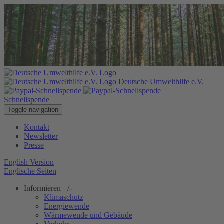
Deutsche Umwelthilfe e.V.
Schnellspende
Toggle navigation
Kontakt
Newsletter
Presse
English Version
Englische Seiten
Informieren
+/-
Klimaschutz
Energiewende
Wärmewende und Gebäude