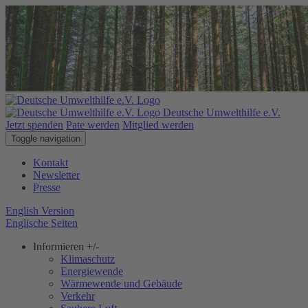
Deutsche Umwelthilfe e.V.
Jetzt spenden
Pate werden
Mitglied werden
Toggle navigation
Kontakt
Newsletter
Presse
English Version
Englische Seiten
Informieren
+/-
Klimaschutz
Energiewende
Wärmewende und Gebäude
Verkehr