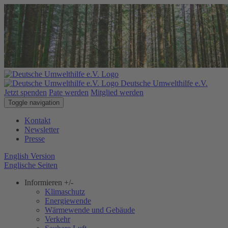
Deutsche Umwelthilfe e.V.
Jetzt spenden
Pate werden
Mitglied werden
Toggle navigation
Kontakt
Newsletter
Presse
English Version
Englische Seiten
Informieren
+/-
Klimaschutz
Energiewende
Wärmewende und Gebäude
Verkehr