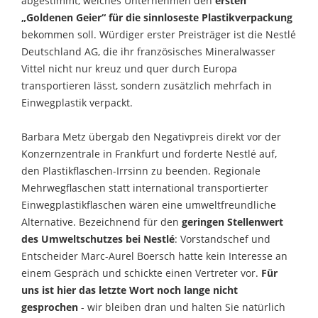
abgestimmt, welches Unternehmen den
ersten
„Goldenen Geier“ für die sinnloseste Plastikverpackung
bekommen soll. Würdiger erster Preisträger ist die Nestlé
Deutschland AG, die ihr französisches Mineralwasser
Vittel nicht nur kreuz und quer durch Europa
transportieren lässt, sondern zusätzlich mehrfach in
Einwegplastik verpackt.
Barbara Metz übergab den Negativpreis direkt vor der
Konzernzentrale in Frankfurt und forderte Nestlé auf,
den Plastikflaschen-Irrsinn zu beenden. Regionale
Mehrwegflaschen statt international transportierter
Einwegplastikflaschen wären eine umweltfreundliche
Alternative. Bezeichnend für den
geringen Stellenwert
des Umweltschutzes bei Nestlé
: Vorstandschef und
Entscheider Marc-Aurel Boersch hatte kein Interesse an
einem Gespräch und schickte einen Vertreter vor.
Für
uns ist hier das letzte Wort noch lange nicht
gesprochen
- wir bleiben dran und halten Sie natürlich